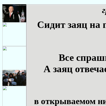
Сидит заяц на п
Все спраш
А заяц отвеча
в открываемом н